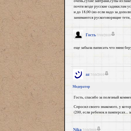
очень,сухие завтраки,супы из паке
почти везде русские садики,там у
и до 18,00 (но если надо за допол
занимаются рускоговорящие тети, 
Гость
7/10/2010
еще забыла написать что няни беру
az
7/10/2010
Модератор
Гость, спасибо за полезный комме
Спросил своего знакомого, у котор
(200, если ребенок в памперсах...
Nika
7/10/2010