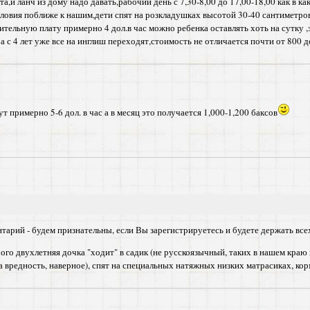
та,и ланч из дому надо давать,рабочий день с 7,30-8,00 до 17,00-18,00 как в ка
словия поближе к нашим,дети спят на розкладушках высотой 30-40 сантиметров
нительную плату примерно 4 дол.в час можно ребенка оставлять хоть на сутку ,э
а с 4 лет уже все на инглиш переходят,стоимость не отличается почти от 800 
т примерно 5-6 дол. в час а в месяц это получается 1,000-1,200 баксов
нтарий - будем признательны, если Вы зарегистрируетесь и будете держать всех
ого двухлетняя дочка "ходит" в садик (не русскоязычный, таких в нашем краю 
 за вредность, наверное), спят на специальных натяжных низких матрасиках, ко