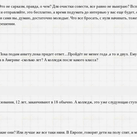
Это не сарказм, правда, о чем? Для очистки совести, все равно не выиграю? В
 и отправляйте, это бесплатно, а время подумать до интервью у вас еще будет
и сами вы, думаю, достаточно молодые. Что все бросать, с нуля начинать, тоже
 решении.
Пока подам анкету,пока придет ответ....Пройдёт не менее года ,а то и двух. Ем
 в Америке -сколько лет? А колледж после какого класса?
разования, 12 лет, заканчивают в 18 обычно. А колледж, это уже слудующая ст
какие они? Или лучше же все таки няня. В Европе, говорят дети на полу спят, 