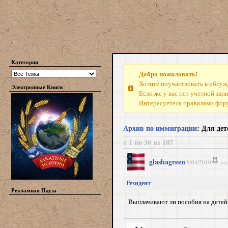
Категории
Добро пожаловать!
Хотите поучаствовать в обсуж
Электронные Книги
Если же у вас нет учетной зап
Интересуетесь правилами фо
Архив по иммиграции
: Для де
с 1 по 30 из 107
glashagreen
9/04/2010
ре
Резидент
Рекламная Пауза
Выплачивают ли пособия на детей 