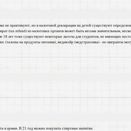
 не практикуют, но в налоговой декларации на детей существуют определенные
врат (tax refund) из налоговых органов может быть весьма значительным, нес
сле 18 лет тоже существуют некоторые льготы для студентов, не имеющих пос
с (талоны на продукты питания), медикэйр (медстраховка) - но мигранты мог
ить в армии. В 21 год можно покупать спиртные напитки.