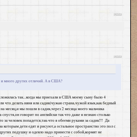
цитата
цитата
т, и много других отличий. А в США?
 сложилась так...когда мы приехали в США моему сыну было 4
ли что делать няня или садик(чужая страна,чужой язык,как бедный
 на месяц,и мы пошли в садик,через 2 месяца моего мальчика
 спустя,он говорит по английски так что даже я незнаю столько
о за человек попадется,так-что я обееми руками за садик!!! Да
за которым дети едят и рисуют,а остальное пространство это пол с
 других подушку и одеяло надо принести с собой,кормят не