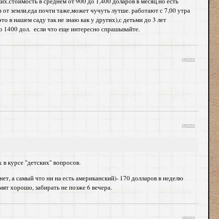
ких.стоймость в среднем от 900 до 1,400 доларов в месяц.но есть
 от земли,еда почти таже,может чучуть лутше. работают с 7,00 утра
то в нашем саду так не знаю как у других),с детьми до 3 лет
до 1400 дол. если что еще интересно спрашывайте.
цитата
цитата
 в курсе "детских" вопросов.
нет, а самый что ни на есть американский)- 170 долларов в неделю
рмят хорошо, забирать не позже 6 вечера.
цитата