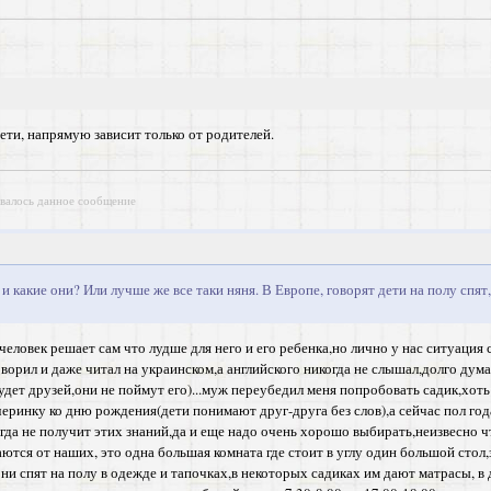
дети, напрямую зависит только от родителей.
валось данное сообщение
, и какие они? Или лучше же все таки няня. В Европе, говорят дети на полу спя
еловек решает сам что лудше для него и его ребенка,но лично у нас ситуация
ворил и даже читал на украинском,а английского никогда не слышал,долго дума
будет друзей,они не поймут его)...муж переубедил меня попробовать садик,хоть
еринку ко дню рождения(дети понимают друг-друга без слов),а сейчас пол года
огда не получит этих знаний,да и еще надо очень хорошо выбирать,неизвесно чт
ются от наших, это одна большая комната где стоит в углу один большой стол,
 они спят на полу в одежде и тапочках,в некоторых садиках им дают матрасы, в