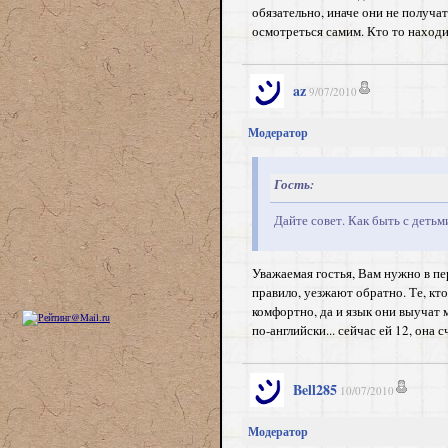
обязательно, иначе они не получат
осмотреться самим. Кто то находи
az
9/07/2010
Модератор
Гость:
Дайте совет. Как быть с детьм
Уважаемая гостья, Вам нужно в пе
правило, уезжают обратно. Те, кт
комфортно, да и язык они выучат м
по-английски... сейчас ей 12, она
Bell285
10/07/2010
Модератор