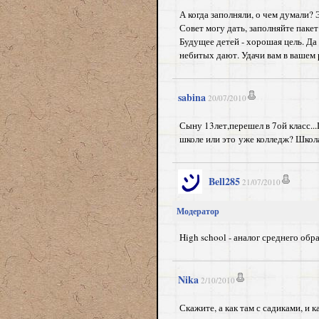
А когда заполняли, о чем думали? 
Совет могу дать, заполняйте пакет
Будущее детей - хорошая цель. Да 
небитых дают. Удачи вам в вашем
sabina
20/07/2010
Сыну 13лет,перешел в 7ой класс...
школе или это уже колледж? Школа
Bell285
21/07/2010
Модератор
High school - аналог среднего об
Nika
2/10/2010
Скажите, а как там с садиками, и 