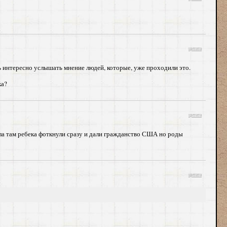
цитата
нь интересно услышать мнение людей, которые, уже проходили это.
ка?
цитата
ила там ребека фоткнули сразу и дали гражданство США но роды
цитата