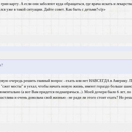
 грин карту. А если они заболеют куда обращаться, где врача искать и лекарств
лся уже в такой ситуации. Дайте совет. Как быть с детьми?</p>
и?
рвую очередь решить главный вопрос - ехать или нет НАВСЕГДА в Америку. По
о "сжег мосты" и уехал, чтобы начать новую жизнь, имеют гораздо больше шансо
оментально (а вот Вам придется поднапрячься...). Моей дочери было 6 лет, по п
 счастлива и очень довольна свой жизнью - не ради ли этого стоит ехать? Но ре