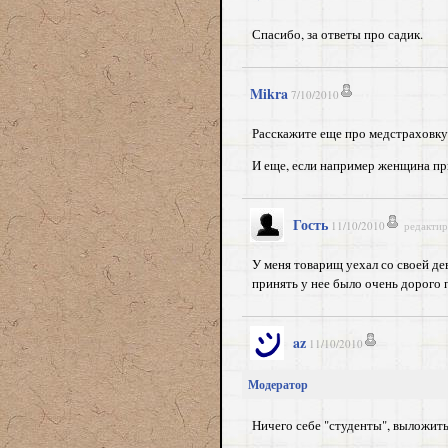
Спасибо, за ответы про садик.
Mikra
7/10/2010
Расскажите еще про медстраховку 
И еще, если например женщина пр
Гость
11/10/2010
редактир
У меня товарищ уехал со своей де
принять у нее было очень дорого 
az
11/10/2010
Модератор
Ничего себе "студенты", выложить