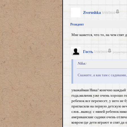
Zverushka
3/10/2010
Резидент
Мне кажется, что то, на чем спят 
Гость
7/10/2010
редактиро
Nika:
Скажите, а как там с садиками
уважаймая Ника! конечно каждый ч
года,мальчик уже очень хорошо го
ребенок все перенесет, у него не 
пригласили на первую детскую веч
слов...вывод: с няней ребенок ник
американские садики очень отлича
ковром где дети играют и спят.да