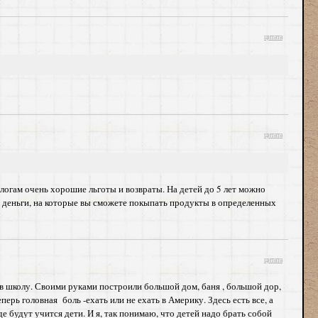
цитата
цитата
алогам очень хорошие льготы и возвраты. На детей до 5 лет можно
ь деньги, на которые вы сможете покыпать продукты в определенных
цитата
 в школу. Своими руками построили большой дом, баня , большой дор,
ерь головная боль -ехать или не ехать в Америку. Здесь есть все, а
е будут учится дети. И я, так понимаю, что детей надо брать собой