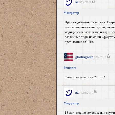
az
9/04/2010
Модератор
Прямых денежных выплат в Америке
несовершеннолетних детей, то воз
медицинские, лекарства и т.д. По
различные виды помощи - фудстэмп
пребывания в США.
glashagreen
9/04/2010
Резидент
Совершеннолетие в 21 год?
az
10/04/2010
Модератор
18 лет - можно голосовать и служ