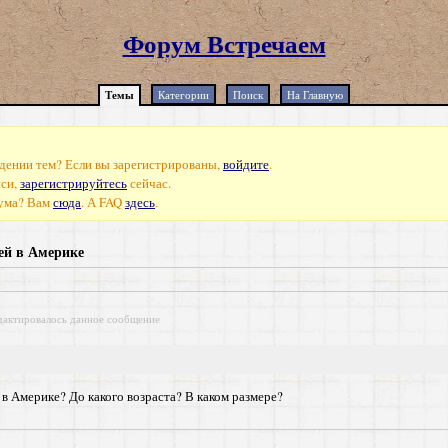
Форум Встречаем
Темы
Категории
Поиск
На Главную
дении тем? Если вы зарегистрированы,
войдите
.
иси,
зарегистрируйтесь
сейчас.
рума? Вам
сюда
. А FAQ
здесь
.
тей в Америке
дактировалось данное сообщение
в Америке? До какого возраста? В каком размере?