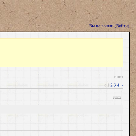
Вы не вошли (
Войти
)
вниз
<
1
2
3
4
>
цитата