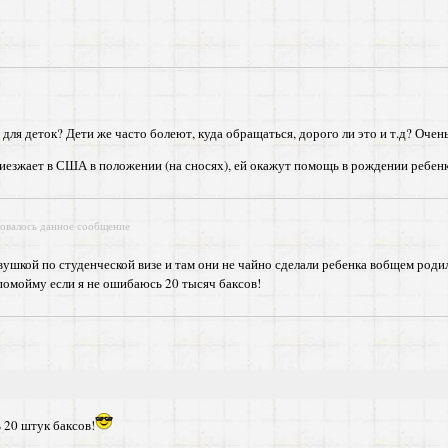
для деток? Дети же часто болеют, куда обращаться, дорого ли это и т.д? Оче
иезжает в США в положении (на сносях), ей окажут помощь в рождении ребен
овалось данное сообщение
вушкой по студенческой визе и там они не чайно сделали ребенка вобщем род
помойму если я не ошибаюсь 20 тысяч баксов!
 20 штук баксов!