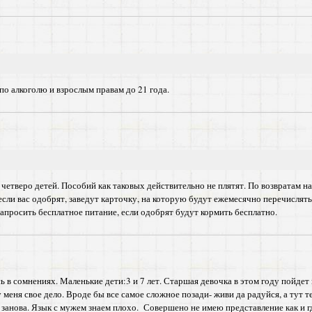
по алкоголю и взрослым правам до 21 года.
 четверо детей. Пособий как таковых действительно не плятят. По возвратам н
сли вас одобрят, заведут карточку, на которую будут ежемесячно перечислят
апросить бесплатное питание, если одобрят будут кормить бесплатно.
 в сомнениях. Маленькие дети:3 и 7 лет. Старшая девочка в этом году пойдет
меня свое дело. Вроде бы все самое сложное позади- живи да радуйся, а тут теп
 занова. Язык с мужем знаем плохо. Совершено не имею представление как и гд